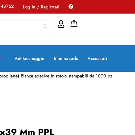
548762
Log In / Registrati
Antitaccheggio
Eliminacode
Accessori
ropilene) Bianca adesive in rotolo stampabili da 1000 pz
58×39 Mm PPL