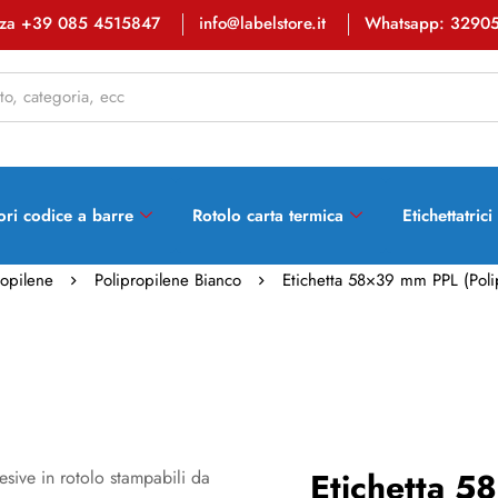
enza +39 085 4515847
info@labelstore.it
Whatsapp: 3290
ori codice a barre
Rotolo carta termica
Etichettatrici
ropilene
Polipropilene Bianco
Etichetta 58×39 mm PPL (Polip
Etichetta 