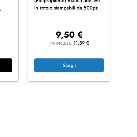
(Polipropilene) Bianca adesive
in rotolo stampabili da 500pz
A
9,50
€
Etic
11,59
€
IVA INCLUSA:
(Poli
in ro
Scegli