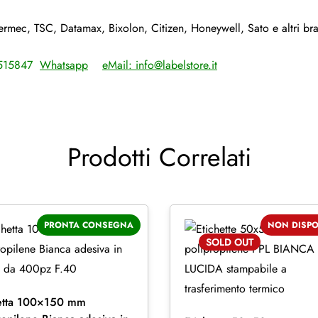
termec, TSC, Datamax, Bixolon, Citizen, Honeywell, Sato e altri br
4515847
Whatsapp
eMail:
info@labelstore.it
Prodotti Correlati
PRONTA CONSEGNA
NON DISPO
SOLD
OUT
hetta 100×150 mm