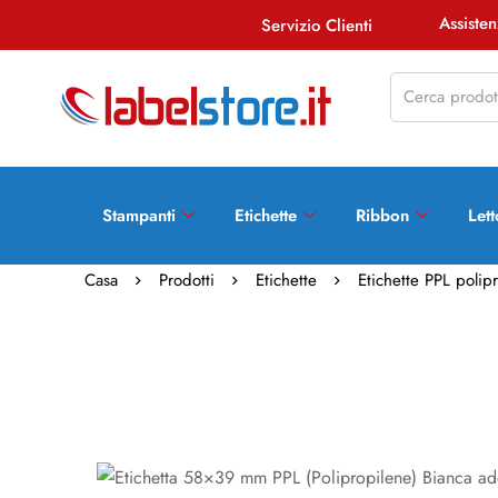
Assist
Servizio Clienti
Stampanti
Etichette
Ribbon
Lett
Casa
Prodotti
Etichette
Etichette PPL polip