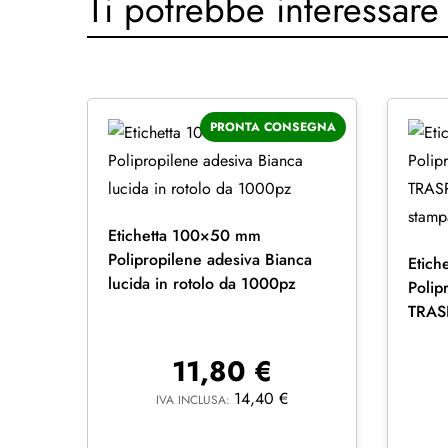
Ti potrebbe interessare
PRONTA CONSEGNA
Etichetta 100×50 mm
Polipropilene adesiva Bianca
Etich
lucida in rotolo da 1000pz
Polip
TRAS
stamp
11,80
€
14,40
€
IVA INCLUSA: