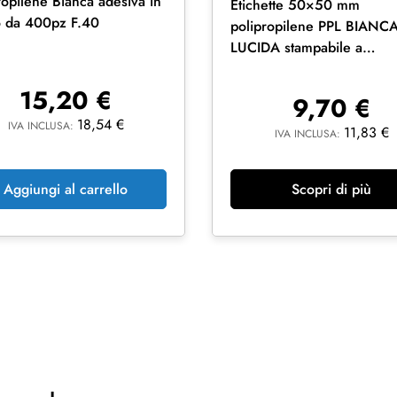
ropilene Bianca adesiva in
Etichette 50×50 mm
o da 400pz F.40
polipropilene PPL BIANC
LUCIDA stampabile a
trasferimento termico
15,20
€
9,70
€
18,54
€
IVA INCLUSA:
11,83
€
IVA INCLUSA:
Aggiungi al carrello
Scopri di più