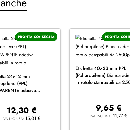
 anche
PRONTA CONSEGNA
PRONTA CON
Etichetta 40×23 mm PPL
(Polipropilene) Bianca ade
etta 24×12 mm
in rotolo stampabili da 2
ropilene (PPL)
PARENTE adesiva
abili in rotolo
9,65
€
12,30
€
11,77
€
IVA INCLUSA:
15,01
€
IVA INCLUSA: