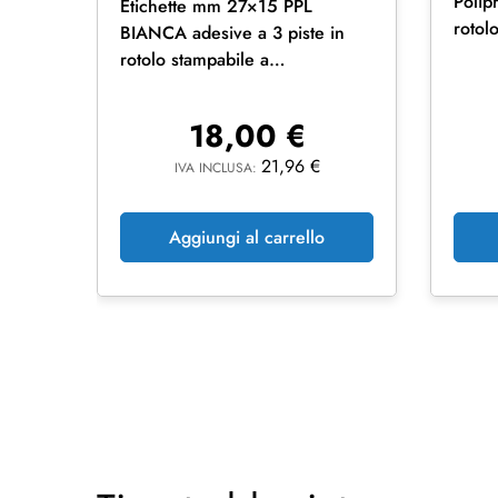
Polip
Etichette mm 27×15 PPL
rotol
BIANCA adesive a 3 piste in
rotolo stampabile a
trasferimento termico
18,00
€
21,96
€
IVA INCLUSA:
Aggiungi al carrello