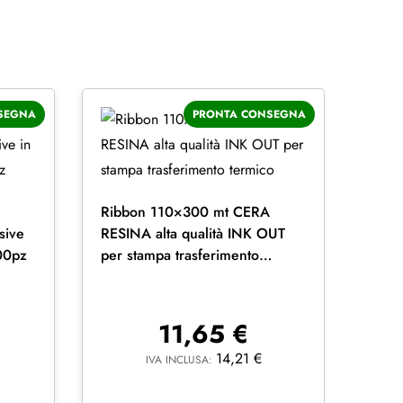
SEGNA
PRONTA CONSEGNA
Ribbon 110×300 mt CERA
sive
RESINA alta qualità INK OUT
500pz
per stampa trasferimento
termico
11,65
€
14,21
€
IVA INCLUSA: