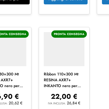
ONTA CONSEGNA
PRONTA CONSEGNA
 80×300 Mt
Ribbon 110×300 Mt
 AXR7+
RESINA AXR7+
O nero per
INKANTO nero per
 trasferimento
stampa a trasferimento
6,90
€
22,00
€
termico
20,62
€
26,84
€
CLUSA:
IVA INCLUSA: