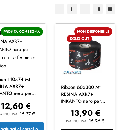
PRONTA CONSEGNA
NON DISPONIBILE
SOLD
OUT
bon 110×74 Mt
INA AXR7+
Ribbon 60×300 Mt
ANTO nero per
RESINA AXR7+
mpa a trasferimento
INKANTO nero per
12,60
€
mico
stampa a trasferimento
13,90
€
15,37
€
termico
VA INCLUSA:
16,96
€
IVA INCLUSA:
ggiungi al carrello