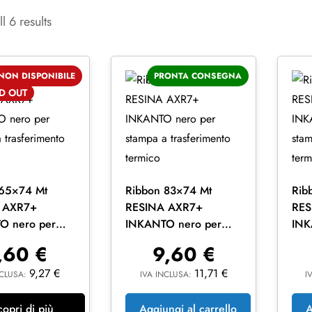
l 6 results
NON DISPONIBILE
PRONTA CONSEGNA
LD
OUT
 65×74 Mt
Ribbon 83×74 Mt
Rib
 AXR7+
RESINA AXR7+
RES
O nero per
INKANTO nero per
INK
 trasferimento
stampa a trasferimento
sta
,60
€
9,60
€
termico
ter
9,27
€
11,71
€
NCLUSA:
IVA INCLUSA:
I
copri di più
Aggiungi al carrello
A