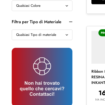
Filtra per Tipo di Materiale
PR
Ribbon
RESINA
INKANT
stampa a
1
termico
IVA IN