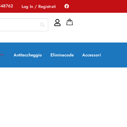
548762
Log In / Registrati
Antitaccheggio
Eliminacode
Accessori