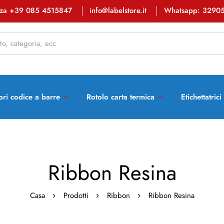
enza +39 085 4515847
info@labelstore.it
Whatsapp: 3290
ori codice a barre
Rotolo carta termica
Etichettatrici
Ribbon Resina
Casa
Prodotti
Ribbon
Ribbon Resina