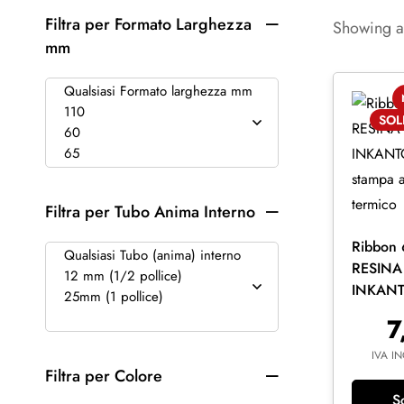
Filtra per Formato Larghezza
Showing al
mm
SO
Filtra per Tubo Anima Interno
Ribbon
RESINA
INKANT
stampa a
7
termico
IVA I
Filtra per Colore
S