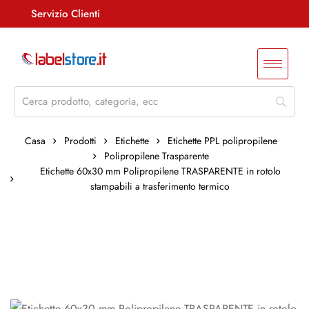
Servizio Clienti
Assistenza +39 085 4515847
info@labelstore.it
Whatsapp: 3290548762
Log In / Registrati
Casa
Prodotti
Etichette
Etichette PPL polipropilene
Polipropilene Trasparente
Etichette 60x30 mm Polipropilene TRASPARENTE in rotolo
stampabili a trasferimento termico