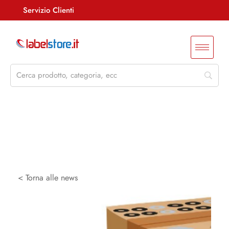
Servizio Clienti
Assistenza +39 085 4515847
info@labelstore.it
Whatsapp: 3290548762
Log In / Registrati
< Torna alle news