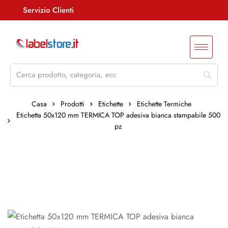
Servizio Clienti
Assistenza +39 085 4515847
info@labelstore.it
Whatsapp: 3290548762
Log In / Registrati
Casa
Prodotti
Etichette
Etichette Termiche
Etichetta 50x120 mm TERMICA TOP adesiva bianca stampabile 500
pz