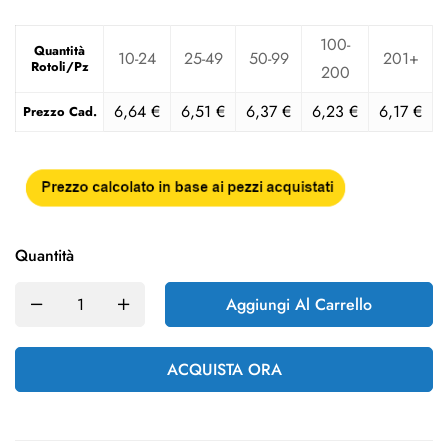
100-
Quantità
10-24
25-49
50-99
201+
Rotoli/Pz
200
6,64
€
6,51
€
6,37
€
6,23
€
6,17
€
Prezzo Cad.
Quantità
Aggiungi Al Carrello
ACQUISTA ORA