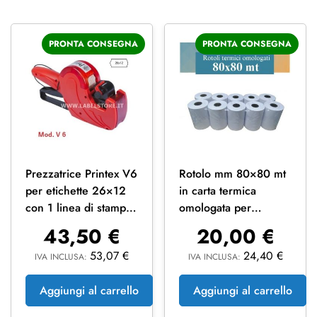
PRONTA CONSEGNA
PRONTA CONSEGNA
Prezzatrice Printex V6
Rotolo mm 80×80 mt
per etichette 26×12
in carta termica
con 1 linea di stampa
omologata per
a 6 cifre
scontrini fiscali 10 pz
43,50
€
20,00
€
53,07
€
24,40
€
IVA INCLUSA:
IVA INCLUSA:
Aggiungi al carrello
Aggiungi al carrello