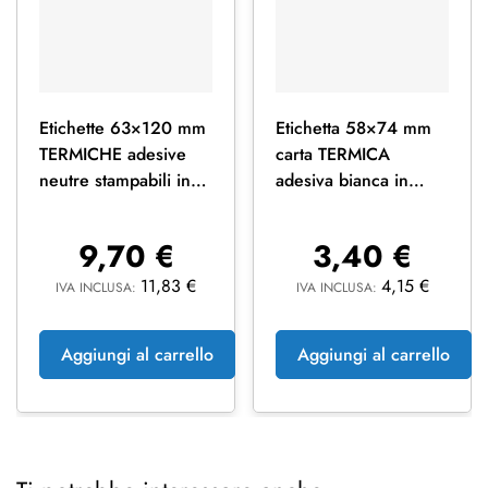
Etichette 63×120 mm
Etichetta 58×74 mm
TERMICHE adesive
carta TERMICA
neutre stampabili in
adesiva bianca in
rotoli da 1000 pz
bobina da 620 pz
9,70
€
3,40
€
11,83
€
4,15
€
IVA INCLUSA:
IVA INCLUSA:
Aggiungi al carrello
Aggiungi al carrello