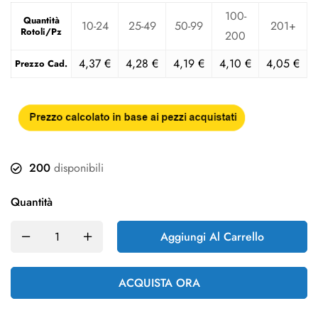
100-
Quantità
10-24
25-49
50-99
201+
Rotoli/Pz
200
4,37
€
4,28
€
4,19
€
4,10
€
4,05
€
Prezzo Cad.
200
disponibili
Quantità
Aggiungi Al Carrello
ACQUISTA ORA