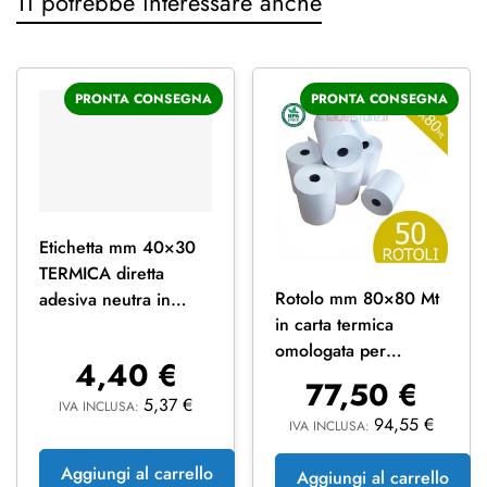
Ti potrebbe interessare anche
PRONTA CONSEGNA
PRONTA CONSEGNA
Etichetta mm 40×30
TERMICA diretta
Rotolo mm 80×80 Mt
adesiva neutra in
in carta termica
rotolo stampabile
omologata per
2000 pz
4,40
€
scontrini fiscali 50 pz
77,50
€
5,37
€
IVA INCLUSA:
94,55
€
IVA INCLUSA:
Aggiungi al carrello
Aggiungi al carrello