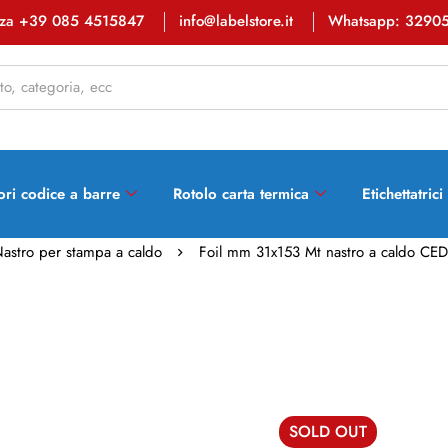
enza +39 085 4515847
info@labelstore.it
Whatsapp: 3290
ori codice a barre
Rotolo carta termica
Etichettatrici
astro per stampa a caldo
Foil mm 31x153 Mt nastro a caldo CED
SOLD
OUT