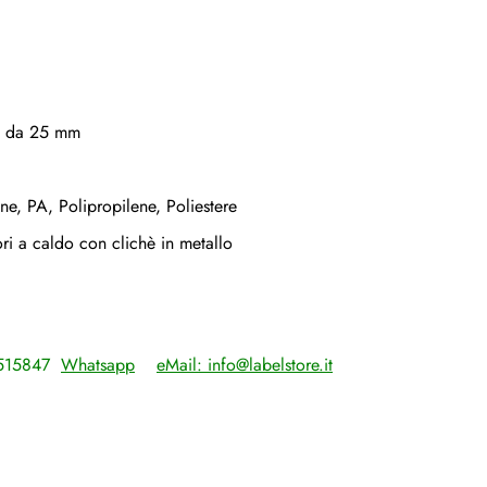
no da 25 mm
ene, PA, Polipropilene, Poliestere
ori a caldo con clichè in metallo
4515847
Whatsapp
eMail:
info@labelstore.it