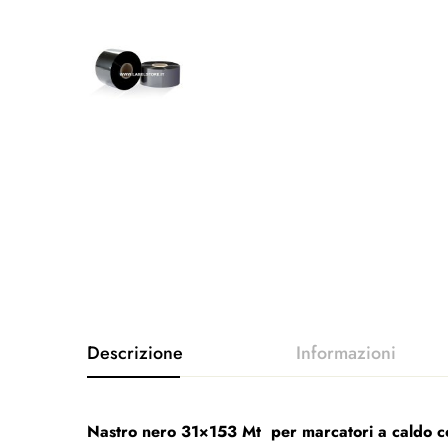
Nastro nero
31×153 Mt
per marcatori
a caldo
c