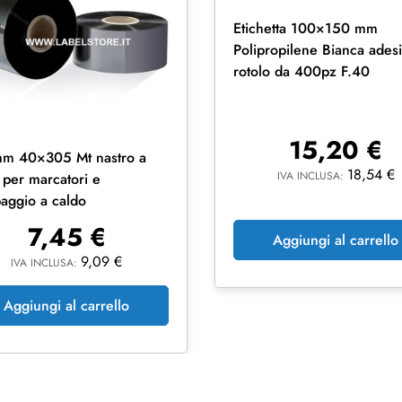
Etichetta 100×150 mm
Polipropilene Bianca adesi
rotolo da 400pz F.40
15,20
€
mm 40×305 Mt nastro a
18,54
€
IVA INCLUSA:
 per marcatori e
aggio a caldo
7,45
€
Aggiungi al carrello
9,09
€
IVA INCLUSA:
Aggiungi al carrello