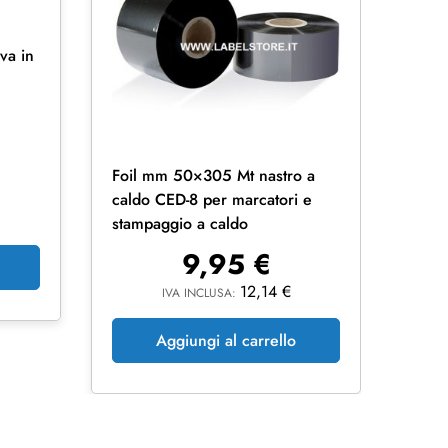
va in
Foil mm 50×305 Mt nastro a
Ribb
caldo CED-8 per marcatori e
AXR7
stampaggio a caldo
stam
9,95
€
12,14
€
IVA INCLUSA:
Aggiungi al carrello