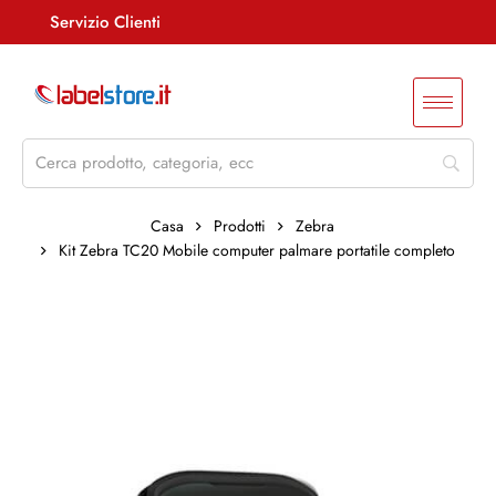
Servizio Clienti
Assistenza +39 085 4515847
info@labelstore.it
Whatsapp: 3290548762
Log In / Registrati
Casa
Prodotti
Zebra
Kit Zebra TC20 Mobile computer palmare portatile completo