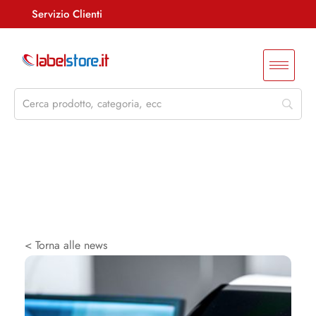
Servizio Clienti
Assistenza +39 085 4515847
info@labelstore.it
Whatsapp: 3290548762
Log In / Registrati
< Torna alle news