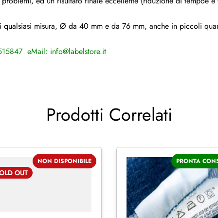
problemi, ed un risultato finale eccellente (riduzione di tempoe e t
 di qualsiasi misura, Ø da 40 mm e da 76 mm, anche in piccoli quant
 4515847 eMail:
info@labelstore.it
Prodotti Correlati
NON DISPONIBILE
PRONTA CON
OLD
OUT