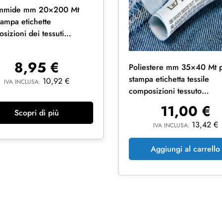
ammide mm 20×200 Mt
tampa etichette
sizioni dei tessuti
liamento
8,95
€
Poliestere mm 35×40 Mt 
stampa etichetta tessile
10,92
€
IVA INCLUSA:
composizioni tessuto
abbigliamento
11,00
€
Scopri di più
13,42
€
IVA INCLUSA:
Aggiungi al carrello