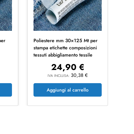
per
Poliestere mm 30×125 Mt per
Poli
stampa etichette composizioni
stam
tessuti abbigliamento tessile
tessu
24,90
€
30,38
€
IVA INCLUSA:
Aggiungi al carrello