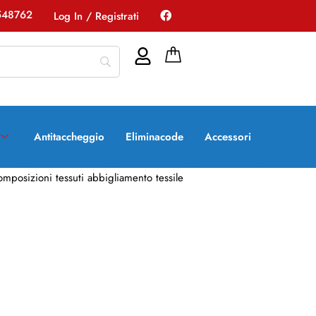
548762
Log In / Registrati
Antitaccheggio
Eliminacode
Accessori
mposizioni tessuti abbigliamento tessile