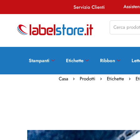
Assist
Servizio Clienti
Stampanti
Etichette
Ribbon
Lett
Casa
Prodotti
Etichette
Et