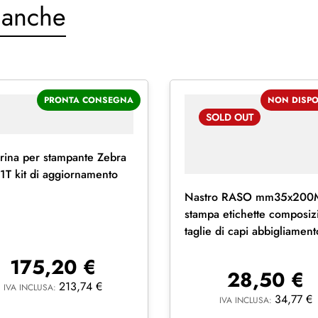
 anche
PRONTA CONSEGNA
NON DISPO
SOLD
OUT
erina per stampante Zebra
T kit di aggiornamento
Nastro RASO mm35x200M
stampa etichette composiz
taglie di capi abbigliament
175,20
€
28,50
€
213,74
€
IVA INCLUSA:
34,77
€
IVA INCLUSA: