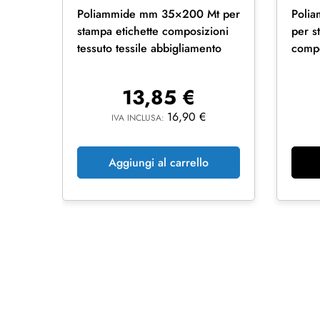
Poliammide mm 35×200 Mt per
Poli
stampa etichette composizioni
per s
tessuto tessile abbigliamento
compo
abbig
13,85
€
16,90
€
IVA INCLUSA:
Aggiungi al carrello