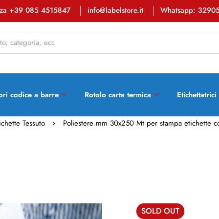
enza +39 085 4515847
info@labelstore.it
Whatsapp: 3290
ori codice a barre
Rotolo carta termica
Etichettatrici
ichette Tessuto
Poliestere mm 30x250 Mt per stampa etichette co
SOLD
OUT