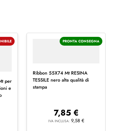
NIBILE
PRONTA CONSEGNA
Ribbon 55X74 Mt RESINA
TESSILE nero alta qualità di
t per
stampa
ioni e
o
7,85
€
9,58
€
IVA INCLUSA: