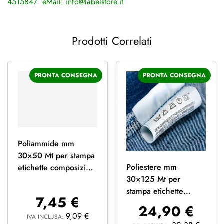
4515847 eMail:
info@labelstore.it
Prodotti Correlati
PRONTA CONSEGNA
PRONTA CONSEGNA
Poliammide mm
30×50 Mt per stampa
Poliestere mm
etichette composizioni
30×125 Mt per
tessuto abbigliamento
stampa etichette
7,45
€
composizioni tessuti
24,90
€
abbigliamento tessile
9,09
€
IVA INCLUSA: