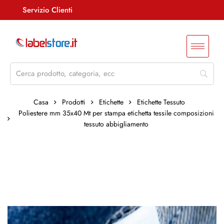
Servizio Clienti
Assistenza +39 085 4515847
info@labelstore.it
Whatsapp: 3290548762
Log In / Registrati
Casa
Prodotti
Etichette
Etichette Tessuto
Poliestere mm 35x40 Mt per stampa etichetta tessile composizioni
tessuto abbigliamento