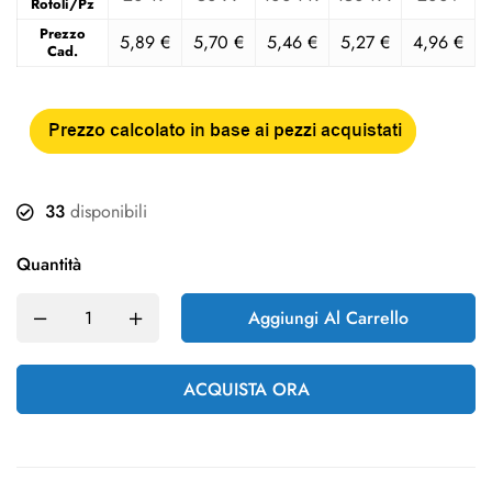
Rotoli/Pz
Prezzo
5,89
€
5,70
€
5,46
€
5,27
€
4,96
€
Cad.
33
disponibili
Quantità
Aggiungi Al Carrello
ACQUISTA ORA