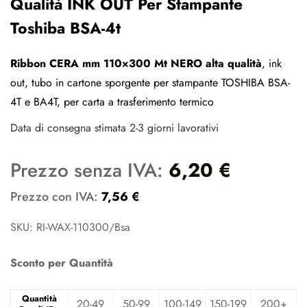
Qualità INK OUT Per Stampante
Toshiba BSA-4t
Ribbon CERA
mm 110×300 Mt NERO
alta qualità
, ink
out, tubo in cartone sporgente per stampante TOSHIBA BSA-
4T e BA4T, per carta a trasferimento termico
Data di consegna stimata 2-3 giorni lavorativi
Prezzo senza IVA:
6,20
€
Prezzo con IVA:
7,56
€
SKU: RI-WAX-110300/Bsa
Sconto per Quantità
Quantità
20-49
50-99
100-149
150-199
200+