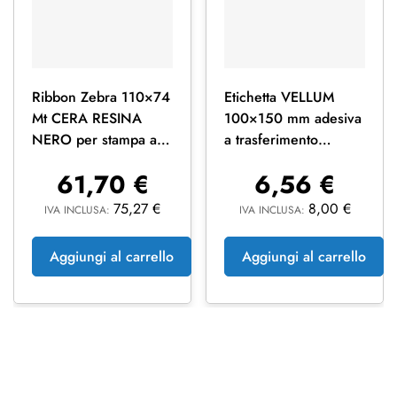
Ribbon Zebra 110×74
Etichetta VELLUM
Mt CERA RESINA
100×150 mm adesiva
NERO per stampa a
a trasferimento
trasferimento termico
termico in rotolo da
61,70
€
6,56
€
400 pz Foro 40
75,27
€
8,00
€
IVA INCLUSA:
IVA INCLUSA:
Aggiungi al carrello
Aggiungi al carrello