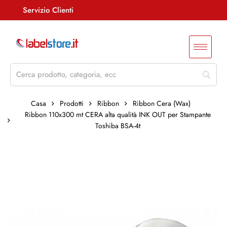
Servizio Clienti
Assistenza +39 085 4515847
info@labelstore.it
Whatsapp: 3290548762
Log In / Registrati
Casa
Prodotti
Ribbon
Ribbon Cera (Wax)
Ribbon 110x300 mt CERA alta qualità INK OUT per Stampante
Toshiba BSA-4t