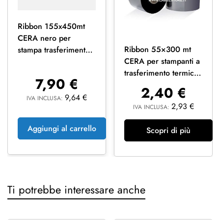
Ribbon 155x450mt
CERA nero per
Ribbon 55×300 mt
stampa trasferimento
CERA per stampanti a
termico Ink OUT
trasferimento termico
7,90
€
alta qualità Ink OUT
2,40
€
9,64
€
IVA INCLUSA:
2,93
€
IVA INCLUSA:
Aggiungi al carrello
Scopri di più
Ti potrebbe interessare anche