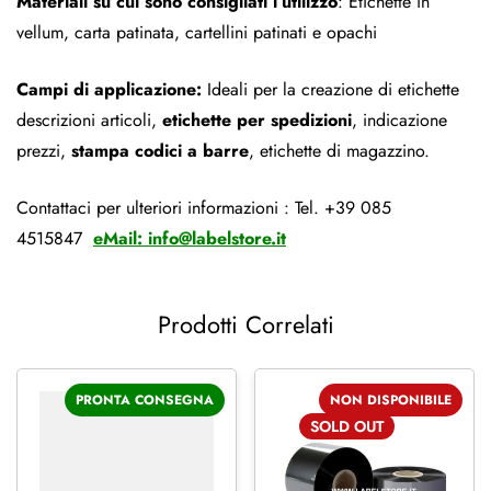
Materiali su cui sono consigliati l’utilizzo
: Etichette in
vellum, carta patinata, cartellini patinati e opachi
Campi di applicazione:
Ideali per la creazione di etichette
descrizioni articoli,
etichette per spedizioni
, indicazione
prezzi,
stampa codici a barre
, etichette di magazzino.
Contattaci per ulteriori informazioni : Tel. +39 085
4515847
eMail:
info@labelstore.it
Prodotti Correlati
PRONTA CONSEGNA
NON DISPONIBILE
SOLD
OUT