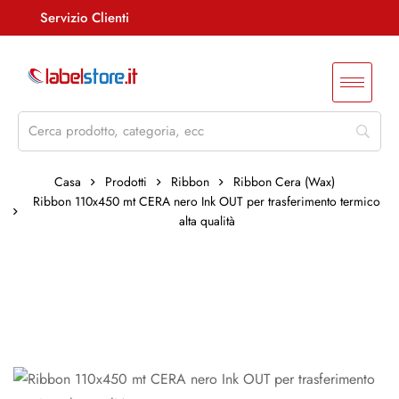
Servizio Clienti
Assistenza +39 085 4515847
info@labelstore.it
Whatsapp: 3290548762
Log In / Registrati
Casa
Prodotti
Ribbon
Ribbon Cera (Wax)
Ribbon 110x450 mt CERA nero Ink OUT per trasferimento termico
alta qualità