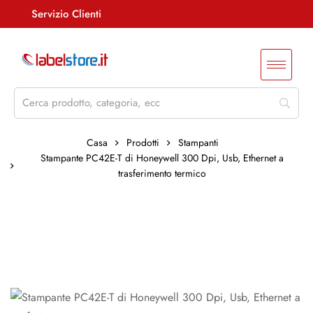
Servizio Clienti
Assistenza +39 085 4515847
info@labelstore.it
Whatsapp: 3290548762
Log In / Registrati
Casa
Prodotti
Stampanti
Stampante PC42E-T di Honeywell 300 Dpi, Usb, Ethernet a
trasferimento termico