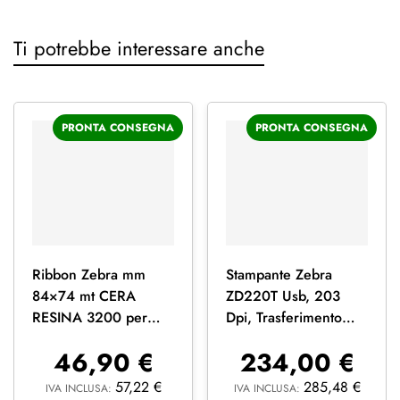
Ti potrebbe interessare anche
PRONTA CONSEGNA
PRONTA CONSEGNA
Ribbon Zebra mm
Stampante Zebra
84×74 mt CERA
ZD220T Usb, 203
RESINA 3200 per
Dpi, Trasferimento
trasferimento termico
Termico + Software
46,90
€
234,00
€
12 pz
Zebradesigner
57,22
€
285,48
€
IVA INCLUSA:
IVA INCLUSA: