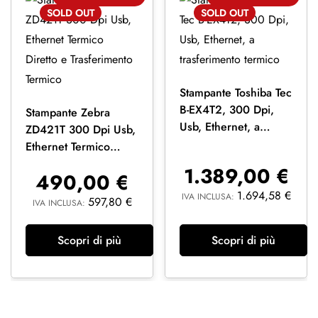
SOLD
OUT
SOLD
OUT
Stampante Toshiba Tec
B-EX4T2, 300 Dpi,
Stampante Zebra
Usb, Ethernet, a
ZD421T 300 Dpi Usb,
trasferimento termico
Ethernet Termico
Diretto e
1.389,00
€
490,00
€
Trasferimento Termico
1.694,58
€
IVA INCLUSA:
597,80
€
IVA INCLUSA:
Scopri di più
Scopri di più