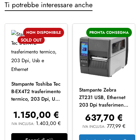
Ti potrebbe interessare anche
NON DISPONIBILE
PRONTA CONSEGNA
SOLD
OUT
Stampante Toshiba Tec
Stampante Zebra
B-EX4T2 trasferimento
ZT231 USB, Ethernet
termico, 203 Dpi, Usb
203 Dpi trasferimento
e Ethernet
1.150,00
€
termico-
637,70
€
ZT23142T0E000FZ
1.403,00
€
IVA INCLUSA:
777,99
€
IVA INCLUSA: