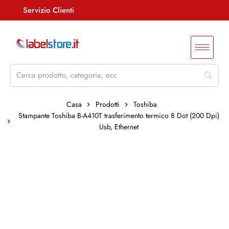
Servizio Clienti
Assistenza +39 085 4515847
info@labelstore.it
Whatsapp: 3290548762
Log In / Registrati
Casa
Prodotti
Toshiba
Stampante Toshiba B-A410T trasferimento termico 8 Dot (200 Dpi)
Usb, Ethernet