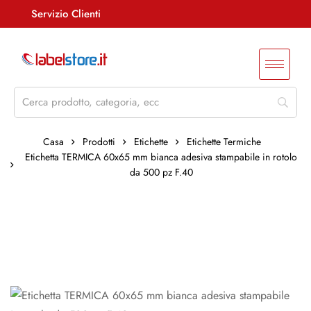
Servizio Clienti
Assistenza +39 085 4515847
info@labelstore.it
Whatsapp: 3290548762
Log In / Registrati
Casa
Prodotti
Etichette
Etichette Termiche
Etichetta TERMICA 60x65 mm bianca adesiva stampabile in rotolo
da 500 pz F.40