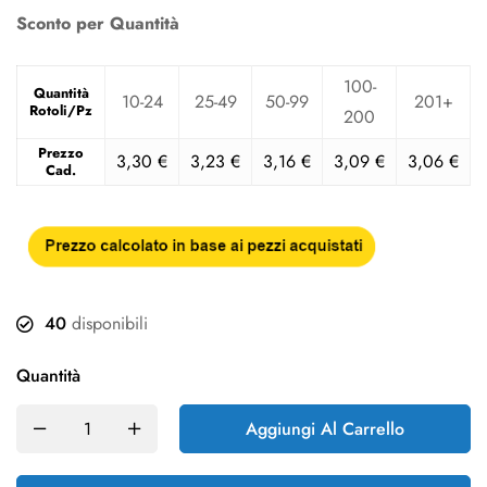
Sconto per Quantità
100-
Quantità
10-24
25-49
50-99
201+
Rotoli/Pz
200
Prezzo
3,30
€
3,23
€
3,16
€
3,09
€
3,06
€
Cad.
40
disponibili
Quantità
Aggiungi Al Carrello