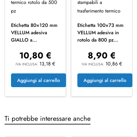
Etichetta 80×120 mm
Etichetta 100×73 mm
VELLUM adesiva
VELLUM adesiva in
GIALLO a
rotolo da 800 pz
trasferimento termico
stampabili a
10,80
€
8,90
€
rotolo da 500 pz
trasferimento termico
13,18
€
10,86
€
IVA INCLUSA:
IVA INCLUSA:
Aggiungi al carrello
Aggiungi al carrello
Ti potrebbe interessare anche