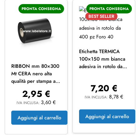
PRONTA CONSEGNA
PRONTA CONSEGNA
BEST
SELLER
Etichetta TERMICA
100×150 mm bianca
RIBBON mm 80×300
adesiva in rotolo da
Mt CERA nero alta
400 pz Foro 40
qualità per stampa a
7,20
€
trasferimento termico
2,95
€
ink OUT
8,78
€
IVA INCLUSA:
3,60
€
IVA INCLUSA:
Aggiungi al carrello
Aggiungi al carrello