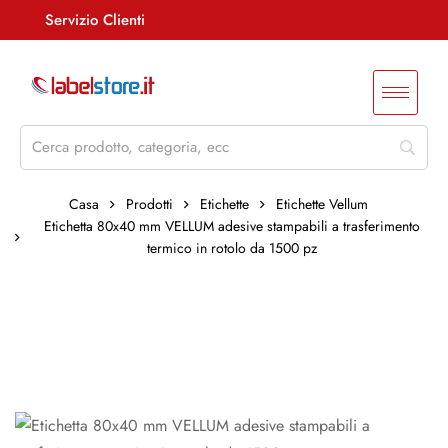
Servizio Clienti
Assistenza +39 085 4515847
info@labelstore.it
Whatsapp: 3290548762
Log In / Registrati
Casa
Prodotti
Etichette
Etichette Vellum
Etichetta 80x40 mm VELLUM adesive stampabili a trasferimento
termico in rotolo da 1500 pz